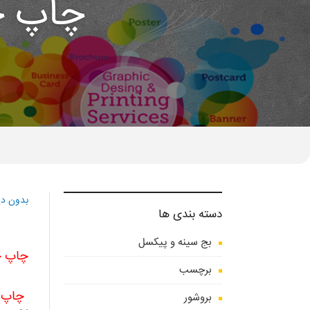
چاپ خو
بدون دی
دسته بندی ها
بج سینه و پیکسل
چاپ خو
برچسب
چاپ خ
بروشور