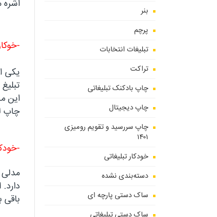
اشره م
بنر
پرچم
-خوکار
تبلیغات انتخابات
تراکت
یکی از
تبلیغ 
چاپ بادکنک تبلیغاتی
این مح
چاپ دیجیتال
چاپ لی
چاپ سررسید و تقویم رومیزی
۱۴۰۱
-خودکا
خودکار تبلیغاتی
مدلی 
دسته‌بندی نشده
دارد.
ساک دستی پارچه ای
باقی ب
ساک دستی تبلیغاتی