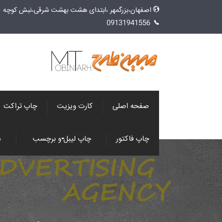
اصفهان،بزرگمهر ،ابتدای هشت بهشت شرقی،نبش کوچه 1، طبقه فوقانی ایران پلاستیک،
09131941556
صفحه اصلی
کارت ویزیت
چاپ تراکت
چاپ فاکتور
چاپ لیبل و برچسب
س