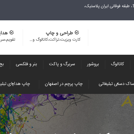
طراحی و چاپ
هدای
کارت ویزیت،تراکت،کاتالوگ و…
تقویم،سر
کاتالوگ
بروشور
سربرگ و پاکت
بنر و فلکسی
بج
اک دستی تبلیغاتی
چاپ پرچم در اصفهان
چاپ هدایای تبلیغ