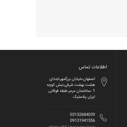
اطلاعات تماس
اصفهان،خیابان بزرگمهر،ابتدای
هشت بهشت شرقی،نبش کوچه
1 ،ساختمان مرمر،طبقه فوقانی
ایران پلاستیک
03132684039
09131941556
شنبه تا پنجشنبه /صبح از 9-14 و-بعدازظهر