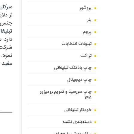
سرکلید
بروشور
از دلا
بنر
جنس، 
تبلیغ
پرچم
دارد 
تبلیغات انتخابات
شرکت، 
نمود. 
تراکت
مفید م
چاپ بادکنک تبلیغاتی
چاپ دیجیتال
چاپ سررسید و تقویم رومیزی
۱۴۰۱
خودکار تبلیغاتی
دسته‌بندی نشده
ساک دستی پارچه ای