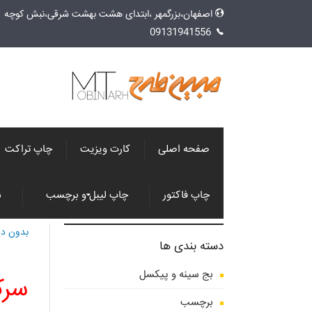
اصفهان،بزرگمهر ،ابتدای هشت بهشت شرقی،نبش کوچه 1، طبقه فوقانی ایران پلاستیک،
09131941556
صفحه اصلی
کارت ویزیت
چاپ تراکت
چاپ فاکتور
چاپ لیبل و برچسب
س
بدون دی
دسته بندی ها
بج سینه و پیکسل
سرک
برچسب