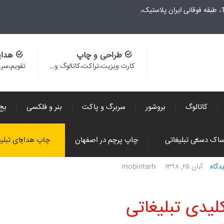
طراحی و چاپ
هدای
کارت ویزیت،تراکت،کاتالوگ و…
تقویم،سر
کاتالوگ
بروشور
سربرگ و پاکت
بنر و فلکسی
بج
اک دستی تبلیغاتی
چاپ پرچم در اصفهان
چاپ هدایای تبلیغ
دگاه
آبان ۲۵, ۱۳۹۸
mobintarh
لیدی تبلیغاتی