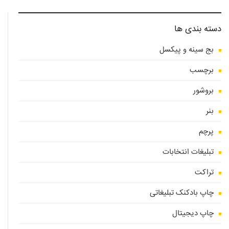
دسته بندی ها
بج سینه و پیکسل
برچسب
بروشور
بنر
پرچم
تبلیغات انتخابات
تراکت
چاپ بادکنک تبلیغاتی
چاپ دیجیتال