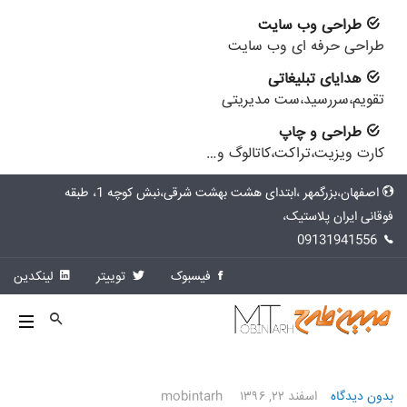
طراحی وب سایت
طراحی حرفه ای وب سایت
هدایای تبلیغاتی
تقویم،سررسید،ست مدیریتی
طراحی و چاپ
کارت ویزیت،تراکت،کاتالوگ و…
اصفهان،بزرگمهر ،ابتدای هشت بهشت شرقی،نبش کوچه 1، طبقه
فوقانی ایران پلاستیک،
09131941556
فیسبوک
توییتر
لینکدین
بدون دیدگاه
اسفند ۲۲, ۱۳۹۶
mobintarh