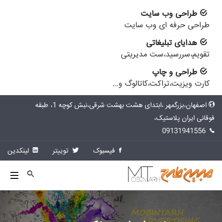
طراحی وب سایت
طراحی حرفه ای وب سایت
هدایای تبلیغاتی
تقویم،سررسید،ست مدیریتی
طراحی و چاپ
کارت ویزیت،تراکت،کاتالوگ و…
اصفهان،بزرگمهر ،ابتدای هشت بهشت شرقی،نبش کوچه 1، طبقه
فوقانی ایران پلاستیک،
09131941556
فیسبوک
توییتر
لینکدین