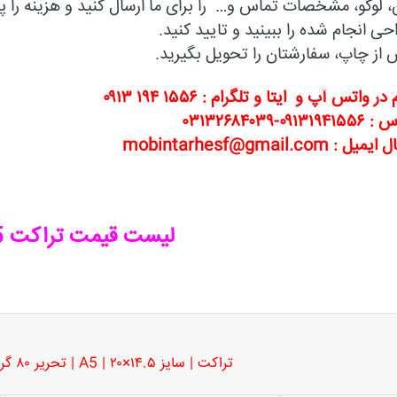
م در
واتس آپ و ایتا و تلگرام : ۱۵۵۶ ۱۹۴ ۰۹۱۳
۰۹۱۳۱۹-۰۳۱۳۲۶۸۴۰۳۹
یل : mobintarhesf@gmail.com
لیست قیمت تراکت A5
تراکت | سایز ۱۴.۵×۲۰ | A5 | تحریر ۸۰ گرم