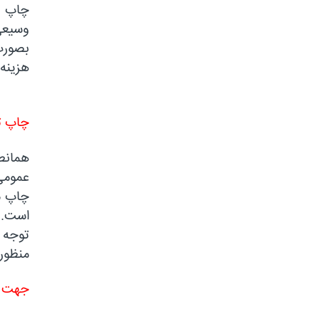
چاپ ت
وسیعی
بصورت
هزینه
چاپ ت
عمومی 
چاپ م
است.
توجه ف
منظور 
جهت سف