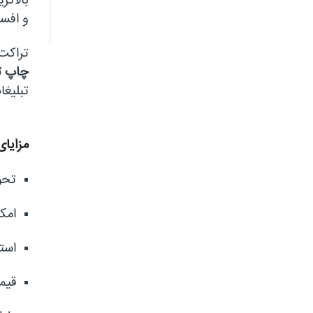
بالاتر
و افست
تراکت 
چاپ ت
تبلیغا
مزایای
تحو
امکا
است
قیم