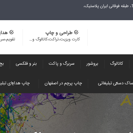
طراحی و چاپ
هدای
کارت ویزیت،تراکت،کاتالوگ و…
تقویم،سر
کاتالوگ
بروشور
سربرگ و پاکت
بنر و فلکسی
بج
اک دستی تبلیغاتی
چاپ پرچم در اصفهان
چاپ هدایای تبلیغ