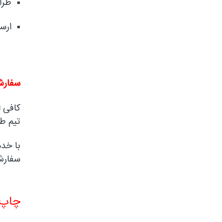
طرا
ارس
سفارش
کافی ا
تیم طر
با خد
سفارش 
چاپ 