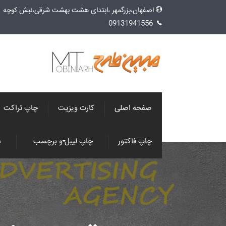
اصفهان،بزرگمهر ،ابتدای هشت بهشت شرقی،نبش کوچه 1، طبقه فوقانی ایران پلاستیک،
09131941556
صفحه اصلی
کارت ویزیت
چاپ تراکت
چاپ فاکتور
چاپ لیبل و برچسب
س