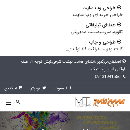
طراحی وب سایت
طراحی حرفه ای وب سایت
هدایای تبلیغاتی
تقویم،سررسید،ست مدیریتی
طراحی و چاپ
کارت ویزیت،تراکت،کاتالوگ و…
اصفهان،بزرگمهر ،ابتدای هشت بهشت شرقی،نبش کوچه 1، طبقه
فوقانی ایران پلاستیک،
09131941556
فیسبوک
توییتر
لینکدین