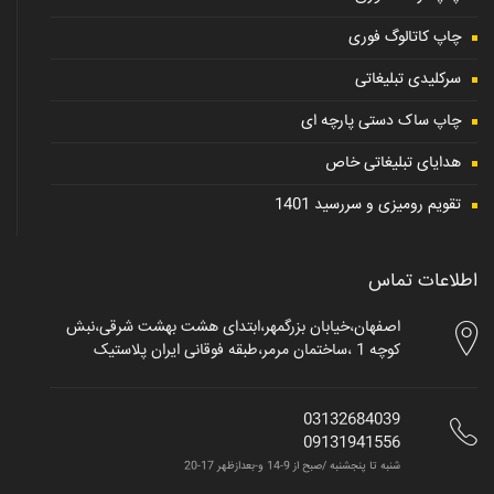
چاپ کاتالوگ فوری
سرکلیدی تبلیغاتی
چاپ ساک دستی پارچه ای
هدایای تبلیغاتی خاص
تقویم رومیزی و سررسید 1401
اطلاعات تماس
اصفهان،خیابان بزرگمهر،ابتدای هشت بهشت شرقی،نبش
کوچه 1 ،ساختمان مرمر،طبقه فوقانی ایران پلاستیک
03132684039
09131941556
شنبه تا پنجشنبه /صبح از 9-14 و-بعدازظهر 17-20