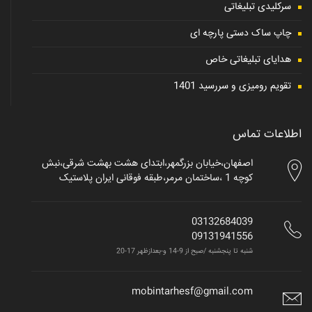
سرکلیدی تبلیغاتی
چاپ ساک دستی پارچه ای
هدایای تبلیغاتی خاص
تقویم رومیزی و سررسید 1401
اطلاعات تماس
اصفهان،خیابان بزرگمهر،ابتدای هشت بهشت شرقی،نبش
کوچه 1 ،ساختمان مرمر،طبقه فوقانی ایران پلاستیک
03132684039
09131941556
شنبه تا پنجشنبه /صبح از 9-14 و-بعدازظهر 17-20
mobintarhesf@gmail.com