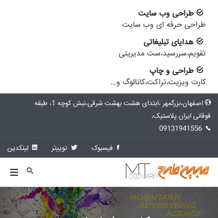
طراحی وب سایت
طراحی حرفه ای وب سایت
هدایای تبلیغاتی
تقویم،سررسید،ست مدیریتی
طراحی و چاپ
کارت ویزیت،تراکت،کاتالوگ و…
اصفهان،بزرگمهر ،ابتدای هشت بهشت شرقی،نبش کوچه 1، طبقه
فوقانی ایران پلاستیک،
09131941556
فیسبوک
توییتر
لینکدین