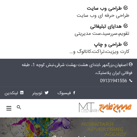
طراحی وب سایت
طراحی حرفه ای وب سایت
هدایای تبلیغاتی
تقویم،سررسید،ست مدیریتی
طراحی و چاپ
کارت ویزیت،تراکت،کاتالوگ و…
اصفهان،بزرگمهر ،ابتدای هشت بهشت شرقی،نبش کوچه 1، طبقه
فوقانی ایران پلاستیک،
09131941556
فیسبوک
توییتر
لینکدین